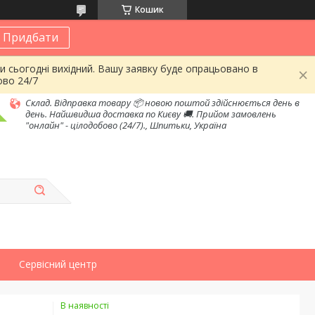
Кошик
Придбати
и сьогодні вихідний. Вашу заявку буде опрацьовано в
ово 24/7
Склад. Відправка товару 📦 новою поштой здійснюється день в
день. Найшвидша доставка по Києву 🚚. Прийом замовлень
"онлайн" - цілодобово (24/7)., Шпитьки, Україна
Сервісний центр
В наявності