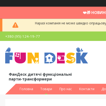
❤️🎁 НОВИН
Наразі компанія не може швидко опрацьовув
+380 (95) 124-19-77
ФанДеск дитячі функціональні
парти-трансформери
Головна
Товари
Про нас
Контакти
До