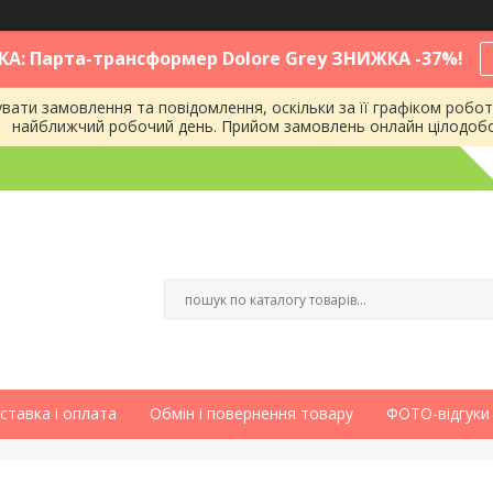
КА: Парта-трансформер Dolore Grey ЗНИЖКА -37%!
ати замовлення та повідомлення, оскільки за її графіком робот
найближчий робочий день. Прийом замовлень онлайн цілодоб
ставка і оплата
Обмін і повернення товару
ФОТО-відгуки