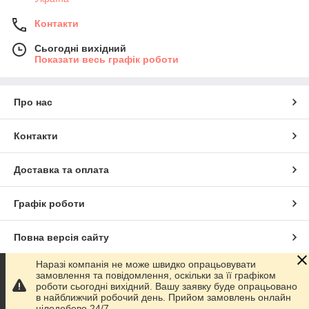
Контакти
Сьогодні вихідний
Показати весь графік роботи
Про нас
Контакти
Доставка та оплата
Графік роботи
Повна версія сайту
Наразі компанія не може швидко опрацьовувати
Сайт створено на маркетплейсі
Prom.ua
замовлення та повідомлення, оскільки за її графіком
роботи сьогодні вихідний. Вашу заявку буде опрацьовано
в найближчий робочий день. Прийом замовлень онлайн
Політика конфіденційності
цілодобово 24/7