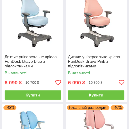
Дитяче універсальне крісло
Дитяче універсальне крісло
FunDesk Bravo Blue з
FunDesk Bravo Pink з
підлокітниками
підлокітниками
В наявності
В наявності
6 090
6 090
₴
₴
10 700 ₴
10 700 ₴
Купити
Купити
–42%
Тотальний розпродаж!
–40%