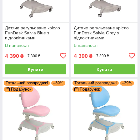
Дитяче регульоване крісло
Дитяче регульоване крісло
FunDesk Salvia Blue з
FunDesk Salvia Grey з
підлокітниками
підлокітниками
В наявності
В наявності
4 390
4 390
₴
₴
7 300 ₴
7 300 ₴
Купити
Купити
Тотальний розпродаж!
–39%
Тотальний розпродаж!
–39%
Подарунок
Подарунок