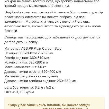
Усі краї не мають гострих кутів, що зробить навчальний або
ігровий процес максимально безпечним.
Надійний каркас виготовлений із металу білого кольору, колір
пластикових елементів ви можете вибрати під час
замовлення. Матеріали, з яких виготовлений стілець,
екологічно чисті, високої якості та відповідають усім вимогам
безпеки.
Стілець має перфорацію для забезпечення доступу повітря
до тіла дитини влітку.
Матеріал: ABS,PP,Plain Carbon Steel
Розміри: 380x360x612~732 мм
Розмір сидіння: 360x310 мм
Розмір спинки: 320x280 мм
Макс навантаження: 50 кг
Діапазон зміни висоти: 320~400 мм
Механізм регулювання — ручний
Діапазон зміни глибини сидіння: 250~330 мм
Вага брутто/нетто: 6.2 кг / 5.2 кг
Об'єм: 0,038 куб.м.
Якщо у вас залишились питання, ви можете завжди