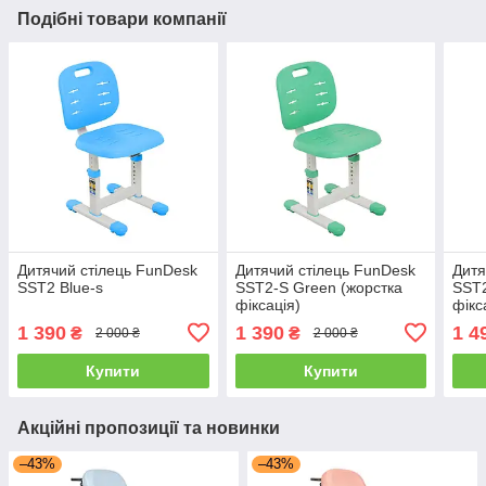
Подібні товари компанії
Дитячий стілець FunDesk
Дитячий стілець FunDesk
Дитя
SST2 Blue-s
SST2-S Green (жорстка
SST2
фіксація)
фікс
1 390
1 390
1 4
₴
₴
2 000 ₴
2 000 ₴
Купити
Купити
Акційні пропозиції та новинки
–43%
–43%