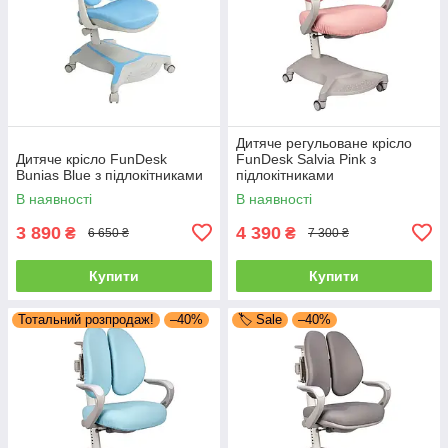
Дитяче регульоване крісло
Дитяче крісло FunDesk
FunDesk Salvia Pink з
Bunias Blue з підлокітниками
підлокітниками
В наявності
В наявності
3 890
4 390
₴
₴
6 650 ₴
7 300 ₴
Купити
Купити
Тотальний розпродаж!
–40%
🏷️ Sale
–40%