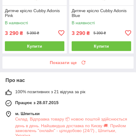
Дитяче крісло Cubby Adonis
Дитяче крісло Cubby Adonis
Pink
Blue
В наявності
В наявності
3 290
3 290
₴
₴
5 390 ₴
5 390 ₴
Купити
Купити
Показати ще
Про нас
100% позитивних з 21 відгука за рік
Працює з 28.07.2015
м. Шпитьки
Склад. Відправка товару 📦 новою поштой здійснюється
день в день. Найшвидша доставка по Києву 🚚. Прийом
замовлень "онлайн" - цілодобово (24/7)., Шпитьки,
Україна