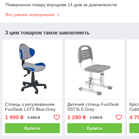
Повернення товару впродовж 14 днів за домовленістю
Всі умови повернення
З цим товаром також замовляють
Стілець з регулюванням
Дитячий стілець FunDesk
Кріс
FunDesk LST3 Blue-Grey
SST3LS Grey
Cubb
1 990
1 290
4 7
₴
₴
2 400 ₴
2 090 ₴
Купити
Купити