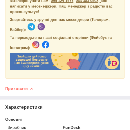
зателефонувати нам:
095 124 1977
,
063 383 0508,
або
написати у месенеджери.
Наш менеджер з радістю вас
проконсультує!
Звертайтесь у зручні для вас месенджери (Телеграм,
Вайбер):
Та переходьте на наші соціальні сторінки (Фейсбук та
Інстаграм):
Приховати
Характеристики
Основні
Виробник
FunDesk