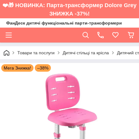
❤️🎁 НОВИНКА: Парта-трансформер Dolore Grey
ЗНИЖКА -37%!
ФанДеск дитячі функціональні парти-трансформери
Товари та послуги
Дитячі стільці та крісла
Дитячий с
Мега Знижка!
–38%