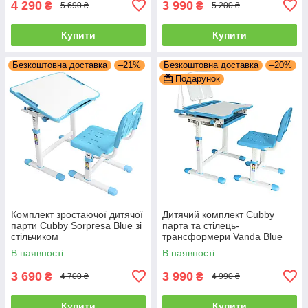
4 290
3 990
₴
₴
5 690 ₴
5 200 ₴
Купити
Купити
Безкоштовна доставка
–21%
Безкоштовна доставка
–20%
Подарунок
Комплект зростаючої дитячої
Дитячий комплект Cubby
парти Cubby Sorpresa Blue зі
парта та стілець-
стільчиком
трансформери Vanda Blue
В наявності
В наявності
3 690
3 990
₴
₴
4 700 ₴
4 990 ₴
Купити
Купити