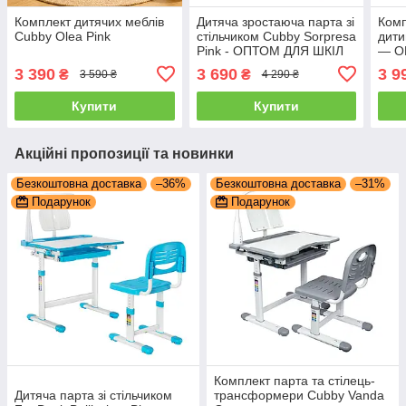
Комплект дитячих меблів
Дитяча зростаюча парта зі
Комп
Cubby Olea Pink
стільчиком Cubby Sorpresa
дити
Pink - ОПТОМ ДЛЯ ШКІЛ
— О
3 390
3 690
3 9
₴
₴
3 590 ₴
4 290 ₴
Купити
Купити
Акційні пропозиції та новинки
Безкоштовна доставка
–36%
Безкоштовна доставка
–31%
Подарунок
Подарунок
Комплект парта та стілець-
Дитяча парта зі стільчиком
трансформери Cubby Vanda