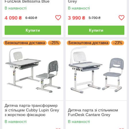
FunDesk Bellissima Blue
Grey
В наявності
В наявності
4 090
3 990
₴
₴
6 400 ₴
5 790 ₴
Купити
Купити
Безкоштовна доставка
–25%
Безкоштовна доставка
–23%
Дитяча парта-трансформер
зі стільцем Cubby Lupin Grey
Дитяча парта зі стільчиком
з жорсткою фіксацією
FunDesk Cantare Grey
В наявності
В наявності