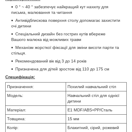
0 ° ~ 40 ° забезпечує найкращий кут нахилу для
письма, малювання та читання
Антивідблискова поверхня столу допомагає захистити
очі дитини
Спеціальний дизайн без гострих кутів вбереже
Вашого малюка від можливих травм
Механізм жорсткої фіксації для зміни висоти парти та
стільця.
Рекомендований вік від 3 до 14 років
Призначена для дітей зростом від 110 до 175 см
Специфікація:
Призначення:
Похилий навчальний стіл
Модель:
Навчальний стіл для однієї
дитини
Матеріал:
E1 MDF/ABS+PP/Сталь
Товщина:
15 мм
Колір:
Блакитний, сірий, рожевий