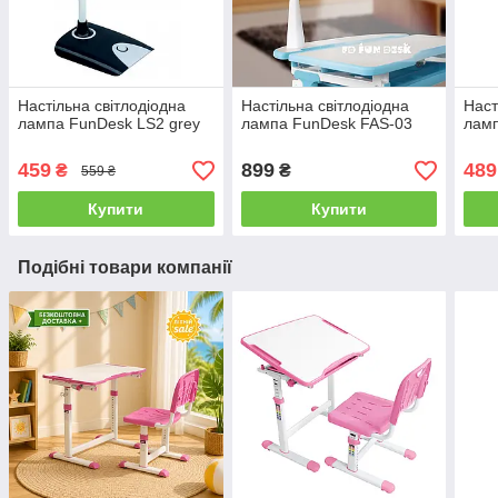
Настільна світлодіодна
Настільна світлодіодна
Наст
лампа FunDesk LS2 grey
лампа FunDesk FAS-03
ламп
459
899
489
₴
₴
559 ₴
Купити
Купити
Подібні товари компанії