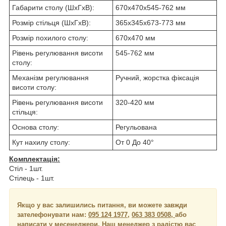
Габарити столу (ШхГхВ):
670x470x545-762 мм
Розмір стільця (ШхГхВ):
365x345x673-773 мм
Розмір похилого столу:
670x470 мм
Рівень регулювання висоти
545-762 мм
столу:
Механізм регулювання
Ручний, жорстка фіксація
висоти столу:
Рівень регулювання висоти
320-420 мм
стільця:
Основа столу:
Регульована
Кут нахилу столу:
От 0 До 40°
Комплектація:
Стіл - 1шт.
Стілець - 1шт.
Якщо у вас залишились питання, ви можете завжди
зателефонувати нам:
095 124 1977
,
063 383 0508,
або
написати у месенеджери.
Наш менеджер з радістю вас