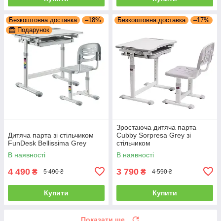
Безкоштовна доставка
–18%
Безкоштовна доставка
–17%
Подарунок
Зростаюча дитяча парта
Дитяча парта зі стільчиком
Cubby Sorpresa Grey зі
FunDesk Bellissima Grey
стільчиком
В наявності
В наявності
4 490
3 790
₴
₴
5 490 ₴
4 590 ₴
Купити
Купити
Показати ще