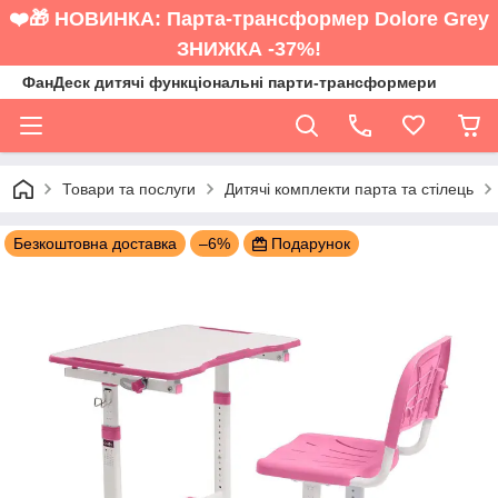
❤️🎁 НОВИНКА: Парта-трансформер Dolore Grey
ЗНИЖКА -37%!
ФанДеск дитячі функціональні парти-трансформери
Товари та послуги
Дитячі комплекти парта та стілець
Безкоштовна доставка
–6%
Подарунок