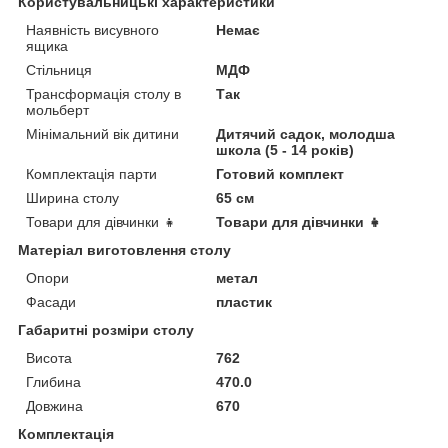
Користувальницькі характеристики
Наявність висувного
Немає
ящика
Стільниця
МДФ
Трансформація столу в
Так
мольберт
Мінімальний вік дитини
Дитячий садок, молодша
школа (5 - 14 років)
Комплектація парти
Готовий комплект
Ширина столу
65 см
Товари для дівчинки 👧
Товари для дівчинки 👧
Матеріал виготовлення столу
Опори
метал
Фасади
пластик
Габаритні розміри столу
Висота
762
Глибина
470.0
Довжина
670
Комплектація