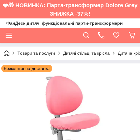
❤️🎁 НОВИНКА: Парта-трансформер Dolore Grey
ЗНИЖКА -37%!
ФанДеск дитячі функціональні парти-трансформери
Товари та послуги
Дитячі стільці та крісла
Дитяче крі
Безкоштовна доставка