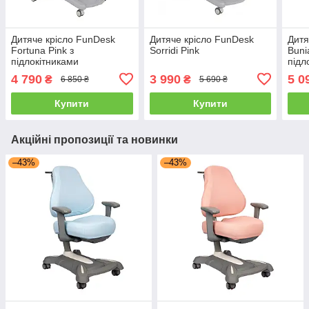
Дитяче крісло FunDesk
Дитяче крісло FunDesk
Дитя
Fortuna Pink з
Sorridi Pink
Buni
підлокітниками
підл
4 790
3 990
5 0
₴
₴
6 850 ₴
5 690 ₴
Купити
Купити
Акційні пропозиції та новинки
–43%
–43%