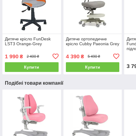
Дитяче крісло FunDesk
Дитяче ортопедичне
Дитя
LST3 Orange-Grey
крісло Cubby Paeonia Grey
Fund
підл
1 990
4 390
₴
₴
2 400 ₴
5 490 ₴
3 7
Купити
Купити
Подібні товари компанії