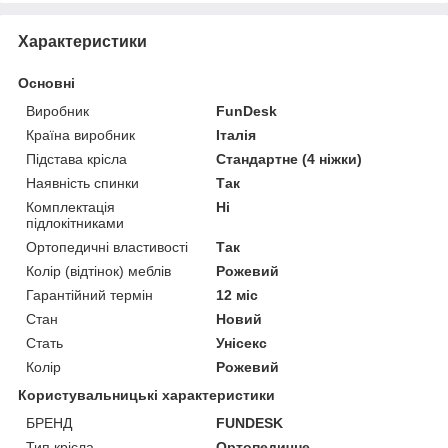
Характеристики
Основні
Виробник
FunDesk
Країна виробник
Італія
Підстава крісла
Стандартне (4 ніжки)
Наявність спинки
Так
Комплектація
Ні
підлокітниками
Ортопедичні властивості
Так
Колір (відтінок) меблів
Рожевий
Гарантійний термін
12 міс
Стан
Новий
Стать
Унісекс
Колір
Рожевий
Користувальницькі характеристики
БРЕНД
FUNDESK
Тип крісла
Ортопедичне