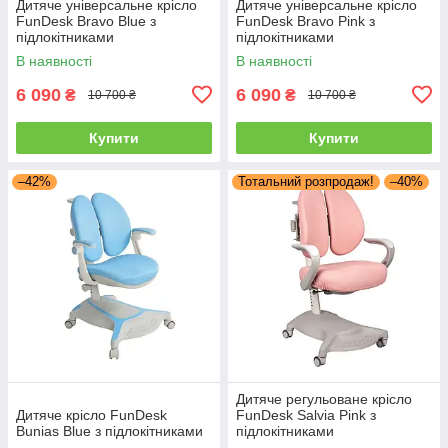
Дитяче універсальне крісло
Дитяче універсальне крісло
FunDesk Bravo Blue з
FunDesk Bravo Pink з
підлокітниками
підлокітниками
В наявності
В наявності
6 090
6 090
₴
₴
10 700 ₴
10 700 ₴
Купити
Купити
–42%
Тотальний розпродаж!
–40%
Дитяче регульоване крісло
Дитяче крісло FunDesk
FunDesk Salvia Pink з
Bunias Blue з підлокітниками
підлокітниками