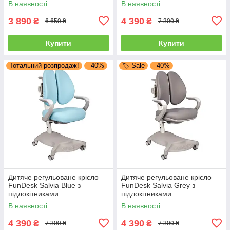
В наявності
В наявності
3 890
4 390
₴
₴
6 650 ₴
7 300 ₴
Купити
Купити
Тотальний розпродаж!
–40%
🏷️ Sale
–40%
Дитяче регульоване крісло
Дитяче регульоване крісло
FunDesk Salvia Blue з
FunDesk Salvia Grey з
підлокітниками
підлокітниками
В наявності
В наявності
4 390
4 390
₴
₴
7 300 ₴
7 300 ₴