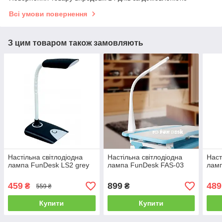
Всі умови повернення
З цим товаром також замовляють
Настільна світлодіодна
Настільна світлодіодна
Наст
лампа FunDesk LS2 grey
лампа FunDesk FAS-03
ламп
459
899
489
₴
₴
559 ₴
Купити
Купити