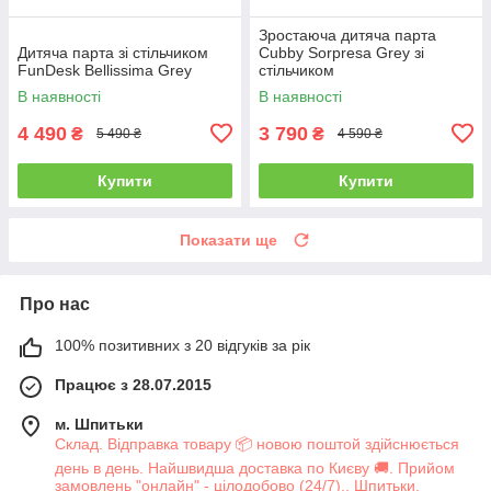
Зростаюча дитяча парта
Дитяча парта зі стільчиком
Cubby Sorpresa Grey зі
FunDesk Bellissima Grey
стільчиком
В наявності
В наявності
4 490
3 790
₴
₴
5 490 ₴
4 590 ₴
Купити
Купити
Показати ще
Про нас
100% позитивних з 20 відгуків за рік
Працює з 28.07.2015
м. Шпитьки
Склад. Відправка товару 📦 новою поштой здійснюється
день в день. Найшвидша доставка по Києву 🚚. Прийом
замовлень "онлайн" - цілодобово (24/7)., Шпитьки,