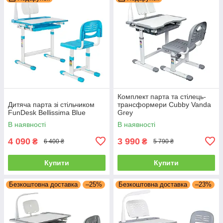
Комплект парта та стілець-
Дитяча парта зі стільчиком
трансформери Cubby Vanda
FunDesk Bellissima Blue
Grey
В наявності
В наявності
4 090
3 990
₴
₴
6 400 ₴
5 790 ₴
Купити
Купити
Безкоштовна доставка
–25%
Безкоштовна доставка
–23%