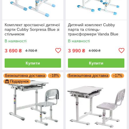
Комплект зростаючої дитячої
Дитячий комплект Cubby
парти Cubby Sorpresa Blue зі
парта та стілець-
стільчиком
трансформери Vanda Blue
В наявності
В наявності
3 690
3 990
₴
₴
4 700 ₴
4 990 ₴
Купити
Купити
Безкоштовна доставка
–18%
Безкоштовна доставка
–17%
Подарунок