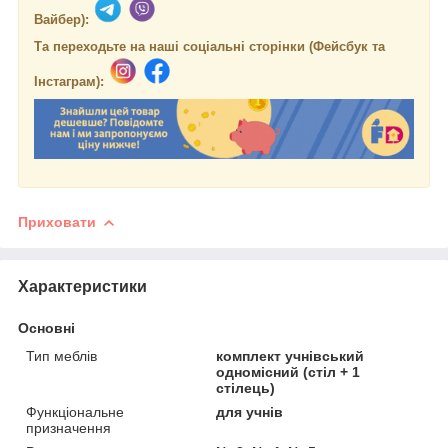
Вайбер):
Та переходьте на наші соціальні сторінки (Фейсбук та
Інстаграм):
Приховати
Характеристики
Основні
Тип меблів
комплект учнівський
одномісний (стіл + 1
стілець)
Функціональне
для учнів
призначення