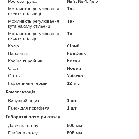
Ростова група
№ 3, № 4, № 5
Можливість регулювання
Так
висоти стільниці
Можливість регулювання
Так
кута нахилу стільниці
Можливість регулювання
Так
висоти стільця
Колір
Сірий
Виробник
FunDesk
Країна виробник
Китай
Стан
Новий
Стать
Унісекс
Гарантійний термін
12 міс
Комплектація
Висувний ящик
1 шт.
Гачок для портфеля
1 шт.
Габаритні розміри столу
Довжина столу
800 мм
Глибина столу
505 мм