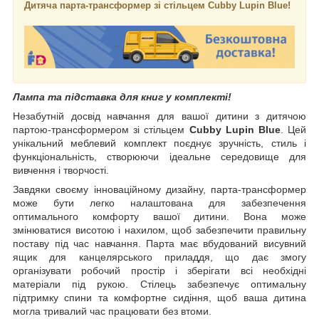
Дитяча парта-трансформер зі стільцем Cubby Lupin Blue!
Лампа та підставка для книг у комплекті!
Незабутній досвід навчання для вашої дитини з дитячою
партою-трансформером зі стільцем
Cubby Lupin Blue
. Цей
унікальний меблевий комплект поєднує зручність, стиль і
функціональність, створюючи ідеальне середовище для
вивчення і творчості.
Завдяки своєму інноваційному дизайну, парта-трансформер
може бути легко налаштована для забезпечення
оптимального комфорту вашої дитини. Вона може
змінюватися висотою і нахилом, щоб забезпечити правильну
поставу під час навчання. Парта має вбудований висувний
ящик для канцелярського приладдя, що дає змогу
організувати робочий простір і зберігати всі необхідні
матеріали під рукою. Стілець забезпечує оптимальну
підтримку спини та комфортне сидіння, щоб ваша дитина
могла тривалий час працювати без втоми.