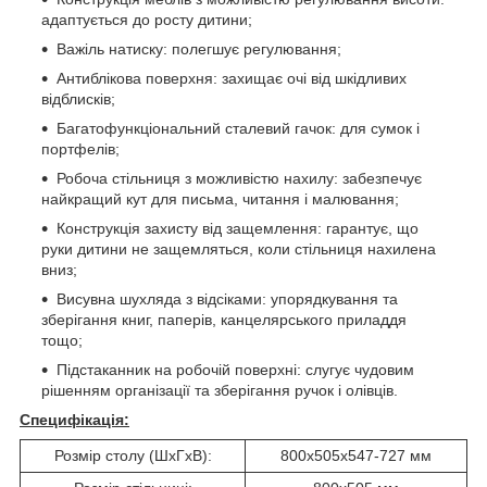
адаптується до росту дитини;
Важіль натиску: полегшує регулювання;
Антиблікова поверхня: захищає очі від шкідливих
відблисків;
Багатофункціональний сталевий гачок: для сумок і
портфелів;
Робоча стільниця з можливістю нахилу: забезпечує
найкращий кут для письма, читання і малювання;
Конструкція захисту від защемлення: гарантує, що
руки дитини не защемляться, коли стільниця нахилена
вниз;
Висувна шухляда з відсіками: упорядкування та
зберігання книг, паперів, канцелярського приладдя
тощо;
Підстаканник на робочій поверхні: слугує чудовим
рішенням організації та зберігання ручок і олівців.
Специфікація:
Розмір столу (ШхГхВ):
800x505x547-727 мм