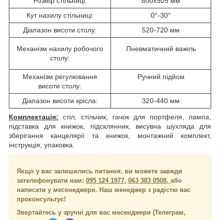
Розмір стільниці:
800x505 мм
Кут нахилу стільниці:
0°-30°
Діапазон висоти столу:
520-720 мм
Механізм нахилу робочого
Пневматичний важіль
столу:
Механізм регулювання
Ручний підйом
висоти столу:
Діапазон висоти крісла:
320-440 мм
Комплектація:
стіл, стільчик, гачок для портфеля, лампа,
підставка для книжок, підсклянник, висувна шухляда для
зберігання канцелярії та книжок, монтажний комплект,
інструкція, упаковка.
Якщо у вас залишились питання, ви можете завжди
зателефонувати нам:
095 124 1977
,
063 383 0508,
або
написати у месенеджери.
Наш менеджер з радістю вас
проконсультує!
Звертайтесь у зручні для вас месенджери (Телеграм,