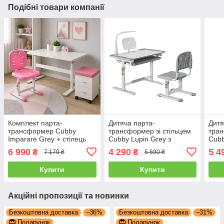
Подібні товари компанії
Комплект парта-
Дитяча парта-
Дитя
трансформер Cubby
трансформер зі стільцем
тран
Imparare Grey + стілець
Cubby Lupin Grey з
Cubb
FunDesk SST2 Pink +
жорсткою фіксацією
жест
6 990
4 290
5 4
₴
₴
7 170 ₴
5 690 ₴
дитяча тумба FunDesk
ОПТ
SS15W Pink
Купити
Купити
Акційні пропозиції та новинки
Безкоштовна доставка
–36%
Безкоштовна доставка
–31%
Подарунок
Подарунок