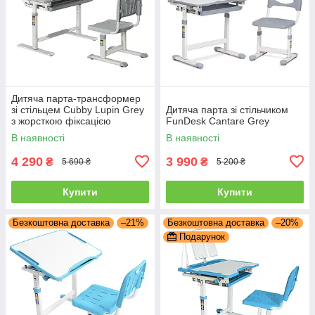
Дитяча парта-трансформер
зі стільцем Cubby Lupin Grey
Дитяча парта зі стільчиком
з жорсткою фіксацією
FunDesk Cantare Grey
В наявності
В наявності
4 290
3 990
₴
₴
5 690 ₴
5 200 ₴
Купити
Купити
Безкоштовна доставка
–21%
Безкоштовна доставка
–20%
Подарунок