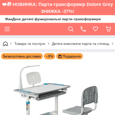
❤️🎁 НОВИНКА: Парта-трансформер Dolore Grey
ЗНИЖКА -37%!
ФанДеск дитячі функціональні парти-трансформери
Товари та послуги
Дитячі комплекти парта та стілець
Безкоштовна доставка
–9%
Подарунок