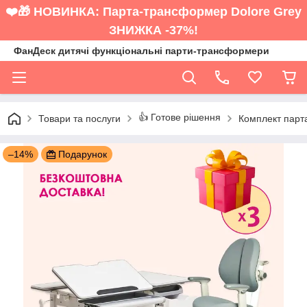
❤️🎁 НОВИНКА: Парта-трансформер Dolore Grey
ЗНИЖКА -37%!
ФанДеск дитячі функціональні парти-трансформери
👍 Готове рішення
Товари та послуги
Комплект парт
–14%
Подарунок