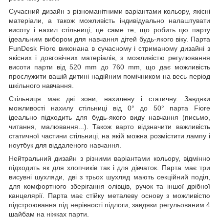
Сучасний дизайн з різноманітними варіантами кольору, якісні
матеріали, а також можливість індивідуально налаштувати
висоту і нахил стільниці, це саме те, що робить цю парту
ідеальним вибором для навчання дітей будь-якого віку. Парта
FunDesk Fiore виконана в сучасному і стриманому дизайні з
якісних і довговічних матеріалів, з можливістю регулювання
висоти парти від 520 mm до 760 mm, що дає можливість
прослужити вашій дитині надійним помічником на весь період
шкільного навчання.
Стільниця має дві зони, нахилену і статичну. Завдяки
можливості нахилу стільниці від 0° до 50° парта Fiore
ідеально підходить для будь-якого виду навчання (письмо,
читання, малювання...). Також варто відзначити важливість
статичної частини стільниці, на якій можна розмістити лампу і
ноутбук для віддаленого навчання.
Нейтральний дизайн з різними варіантами кольору, відмінно
підходить як для хлопчиків так і для дівчаток. Парта має три
висувні шухляди, дві з трьох шухляд мають секційний поділ,
для комфортного зберігання олівців, ручок та іншої дрібної
канцелярії. Парта має стійку металеву основу з можливістю
підстроювання під нерівності підлоги, завдяки регульованим 4
шайбам на ніжках парти.