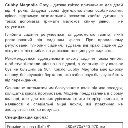
Cubby Magnolia Grey
- дитяче крісло призначене для дітей
від 4 років. Завдяки своїм функціональним особливостям,
крісло підтримує оптимальний розвиток хребта дитини, а
також допомагає тримати малюкові спину рівно, і не
сутулиться.
Глибина сидіння регулюється за допомогою гвинта, який
розташований під сидінням крісла. При правильному
регулюванні глибини сидіння, відстань від краю сидіння до
зігнутих колін приблизно дорівнює товщині руки сидячого.
Рекомендується відрегулювати висоту сидіння таким чином,
щоб ступні стояли щільно на підлозі, а кут згину ніг у колінах
був не більшим за 90°. Крісло Cubby Magnolia має широку
основу, без функції обертання, яка забезпечує більшу стійкість
від перекидання.
Оснащене автоматичним блокуванням коліс під час посадки,
коліщатка крісла прогумовані. Модель представлена в сірому
кольорі, але для охочих урізноманітнити інтер'єр кімнати, в
наявності є спеціальні міцні чохли, які практично не
зношуються і легко перуться.
Специфікація крісла:
Розміри крісла (ШхГхВ):
480х670х720-970 мм