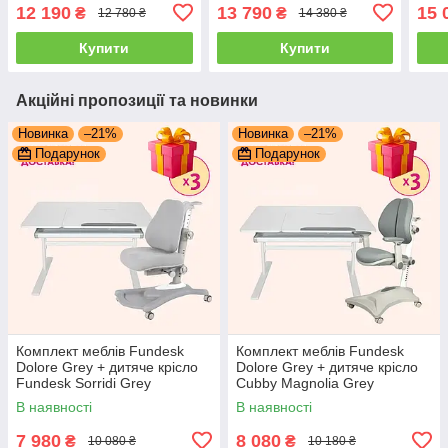
Ортопедичне крісло
Cubby Peonia Grey
кріс
12 190
13 790
15 
₴
₴
12 780 ₴
14 380 ₴
Cubby Paeonia Grey
Gre
Купити
Купити
Акційні пропозиції та новинки
Новинка
–21%
Новинка
–21%
Подарунок
Подарунок
Комплект меблів Fundesk
Комплект меблів Fundesk
Dolore Grey + дитяче крісло
Dolore Grey + дитяче крісло
Fundesk Sorridi Grey
Cubby Magnolia Grey
В наявності
В наявності
7 980
8 080
₴
₴
10 080 ₴
10 180 ₴