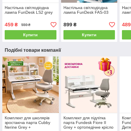
Настільна світлодіодна
Настільна світлодіодна
Наст
лампа FunDesk LS2 grey
лампа FunDesk FAS-03
ламп
459
899
489
₴
₴
559 ₴
Купити
Купити
Подібні товари компанії
Комплект для школярів
Комплект для підлітка
Комп
зростаюча парта Cubby
парта Fundesk Fiore II
Fund
Nerine Grey +
Grey + ортопедічне крісло
Дитя