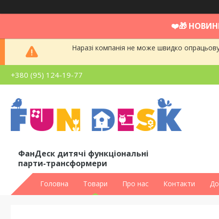
❤️🎁 НОВИН
Наразі компанія не може швидко опрацьовув
+380 (95) 124-19-77
ФанДеск дитячі функціональні
парти-трансформери
Головна
Товари
Про нас
Контакти
До