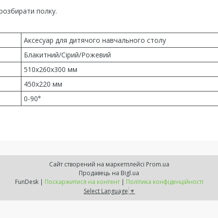
 розбирати полку.
Аксесуар для дитячого навчального столу
Блакитний/Сірий/Рожевий
510x260x300 мм
450x220 мм
0-90°
Сайт створений на маркетплейсі
Prom.ua
Продавець на Bigl.ua
FunDesk |
Поскаржитися на контент
|
Політика конфіденційності
Select Language
▼