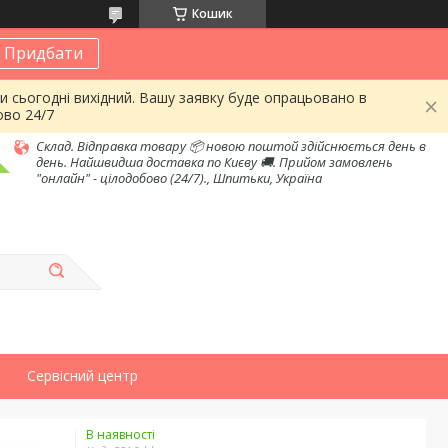
Кошик
Придбати
и сьогодні вихідний. Вашу заявку буде опрацьовано в
ово 24/7
Склад. Відправка товару 📦 новою поштой здійснюється день в
день. Найшвидша доставка по Києву 🚚. Прийом замовлень
"онлайн" - цілодобово (24/7)., Шпитьки, Україна
Сервісний центр
В наявності