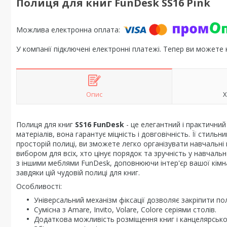
Полиця для книг FunDesk SS16 Pink
У компанії підключені електронні платежі. Тепер ви можете
Опис
Х
Полиця для книг
SS16 FunDesk
- це елегантний і практични
матеріалів, вона гарантує міцність і довговічність. Її стиль
просторій полиці, ви зможете легко організувати навчальні 
вибором для всіх, хто цінує порядок та зручність у навчаль
з іншими меблями FunDesk, доповнюючи інтер'єр вашої кімн
завдяки цій чудовій полиці для книг.
Особливості:
Універсальний механізм фіксації дозволяє закріпити по
Сумісна з Amare, Invito, Volare, Colore серіями столів.
Додаткова можливість розміщення книг і канцелярсько