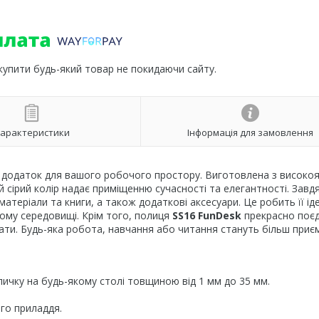
 купити будь-який товар не покидаючи сайту.
арактеристики
Інформація для замовлення
й додаток для вашого робочого простору. Виготовлена з високоя
ний сірий колір надає приміщенню сучасності та елегантності. Завдя
матеріали та книги, а також додаткові аксесуари. Це робить її і
ному середовищі. Крім того, полиця
SS16 FunDesk
прекрасно поє
ати. Будь-яка робота, навчання або читання стануть більш при
личку на будь-якому столі товщиною від 1 мм до 35 мм.
го приладдя.