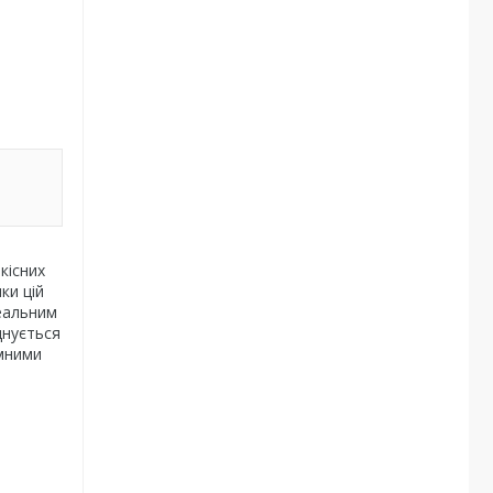
кісних
ки цій
деальним
днується
ємними