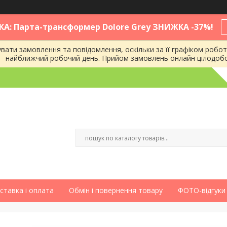
КА: Парта-трансформер Dolore Grey ЗНИЖКА -37%!
ати замовлення та повідомлення, оскільки за її графіком робот
найближчий робочий день. Прийом замовлень онлайн цілодоб
ставка і оплата
Обмін і повернення товару
ФОТО-відгуки