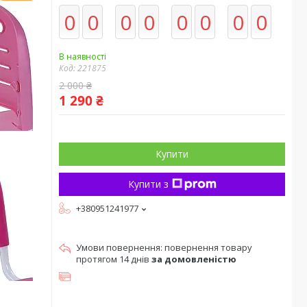
0
0
0
0
0
0
0
0
В наявності
Код:
221875
2 000 ₴
1 290 ₴
Купити
Купити з
+380951241977
повернення товару
протягом 14 днів
за домовленістю