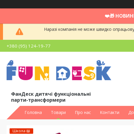
❤️🎁 НОВИН
Наразі компанія не може швидко опрацьовув
+380 (95) 124-19-77
ФанДеск дитячі функціональні
парти-трансформери
Головна
Товари
Про нас
Контакти
До
Школа 📖