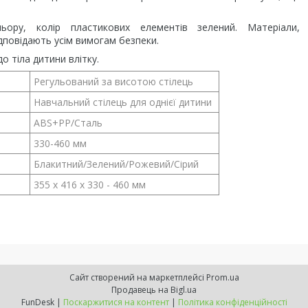
ьору, колір пластикових елементів зелений. Матеріали,
ідповідають усім вимогам безпеки.
о тіла дитини влітку.
Регульований за висотою стілець
Навчальний стілець для однієї дитини
ABS+PP/Сталь
330-460 мм
Блакитний/Зелений/Рожевий/Сірий
355 х 416 х 330 - 460 мм
Сайт створений на маркетплейсі
Prom.ua
Продавець на Bigl.ua
FunDesk |
Поскаржитися на контент
|
Політика конфіденційності