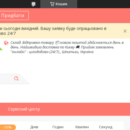
Кошик
Придбати
и сьогодні вихідний. Вашу заявку буде опрацьовано в
ово 24/7
Склад. Відправка товару 📦 новою поштой здійснюється день в
день. Найшвидша доставка по Києву 🚚. Прийом замовлень
"онлайн" - цілодобово (24/7)., Шпитьки, Україна
Сервісний центр
Днів
Годин
Хвилин
Секунд
–36%