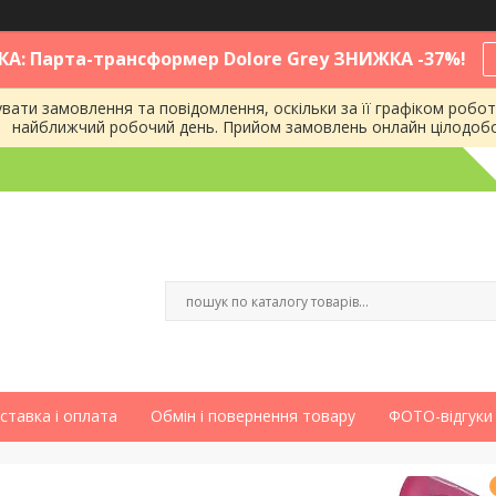
КА: Парта-трансформер Dolore Grey ЗНИЖКА -37%!
ати замовлення та повідомлення, оскільки за її графіком робот
найближчий робочий день. Прийом замовлень онлайн цілодоб
ставка і оплата
Обмін і повернення товару
ФОТО-відгуки