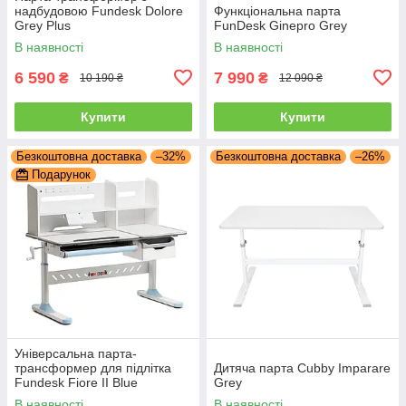
надбудовою Fundesk Dolore
Функціональна парта
Grey Plus
FunDesk Ginepro Grey
В наявності
В наявності
6 590
7 990
₴
₴
10 190 ₴
12 090 ₴
Купити
Купити
Безкоштовна доставка
–32%
Безкоштовна доставка
–26%
Подарунок
Універсальна парта-
трансформер для підлітка
Дитяча парта Cubby Imparare
Fundesk Fiore II Blue
Grey
В наявності
В наявності