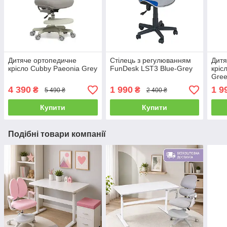
Дитяче ортопедичне
Стілець з регулюванням
Дитя
крісло Cubby Paeonia Grey
FunDesk LST3 Blue-Grey
кріс
Gree
4 390
1 990
1 9
₴
₴
5 490 ₴
2 400 ₴
Купити
Купити
Подібні товари компанії