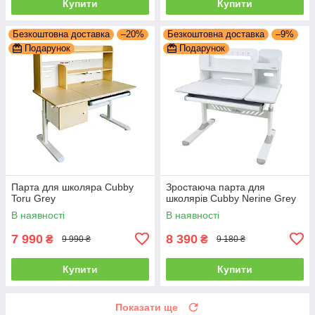
Купити
Купити
Безкоштовна доставка
–20%
Безкоштовна доставка
–9%
Подарунок
Подарунок
Парта для школяра Cubby
Зростаюча парта для
Toru Grey
школярів Cubby Nerine Grey
В наявності
В наявності
7 990
8 390
₴
₴
9 990 ₴
9 180 ₴
Купити
Купити
Показати ще