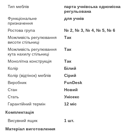
Тип меблів
парта учнівська одномісна
регульована
Функціональне
для учнів
призначення
Ростова група
№ 2, № 3, № 4, № 5, № 6
Можливість регулювання
Так
висоти стільниці
Можливість регулювання
Так
кута нахилу стільниці
Монолітна конструкція
Так
Колір
Білий
Колір (відтінок) меблів
Сірий
Виробник
FunDesk
Стан
Новий
Стать
Унісекс
Гарантійний термін
12 міс
Комплектація
Висувний ящик
1 шт.
Матеріал виготовлення