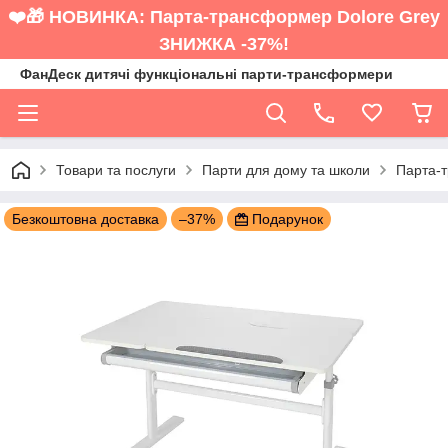
❤️🎁 НОВИНКА: Парта-трансформер Dolore Grey
ЗНИЖКА -37%!
ФанДеск дитячі функціональні парти-трансформери
Товари та послуги
Парти для дому та школи
Парта-
Безкоштовна доставка
–37%
Подарунок