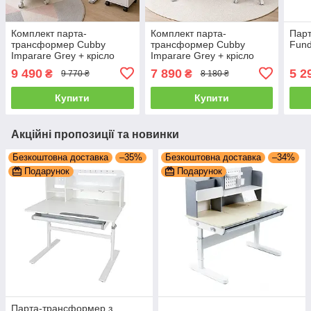
Комплект парта-
Комплект парта-
Пар
трансформер Cubby
трансформер Cubby
Fund
Imparare Grey + крісло
Imparare Grey + крісло
FunDesk Buono Pink +
FunDesk Оptima Grey
9 490
7 890
5 2
₴
₴
9 770 ₴
8 180 ₴
тумба FunDesk SS15W
Pink
Купити
Купити
Акційні пропозиції та новинки
Безкоштовна доставка
–35%
Безкоштовна доставка
–34%
Подарунок
Подарунок
Парта-трансформер з