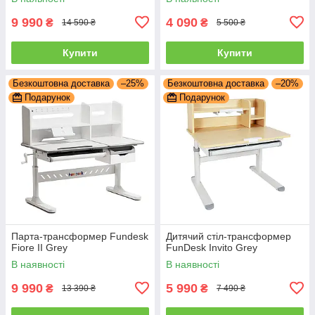
9 990
4 090
₴
₴
14 590 ₴
5 500 ₴
Купити
Купити
Безкоштовна доставка
–25%
Безкоштовна доставка
–20%
Подарунок
Подарунок
Парта-трансформер Fundesk
Дитячий стіл-трансформер
Fiore II Grey
FunDesk Invito Grey
В наявності
В наявності
9 990
5 990
₴
₴
13 390 ₴
7 490 ₴