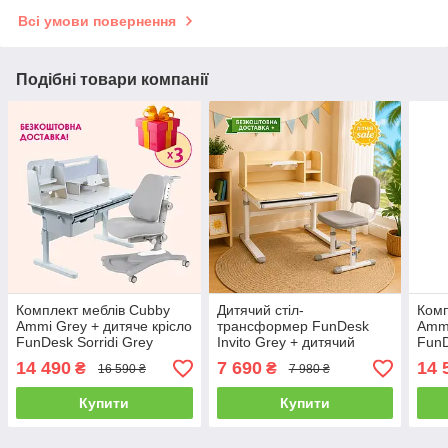
Всі умови повернення
Подібні товари компанії
Комплект меблів Cubby
Дитячий стіл-
Комп
Ammi Grey + дитяче крісло
трансформер FunDesk
Ammi
FunDesk Sorridi Grey
Invito Grey + дитячий
FunD
стілець FunDesk SST3D
14 490
7 690
14 
₴
₴
16 590 ₴
7 980 ₴
Grey
Купити
Купити