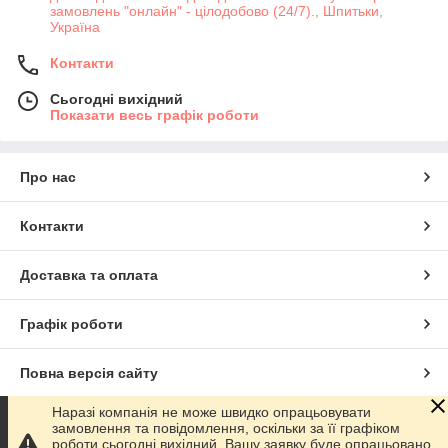
замовлень "онлайн" - цілодобово (24/7)., Шпитьки,
Україна
Контакти
Сьогодні вихідний
Показати весь графік роботи
Про нас
Контакти
Доставка та оплата
Графік роботи
Повна версія сайту
Наразі компанія не може швидко опрацьовувати
Сайт створено на маркетплейсі
Prom.ua
замовлення та повідомлення, оскільки за її графіком
роботи сьогодні вихідний. Вашу заявку буде опрацьовано