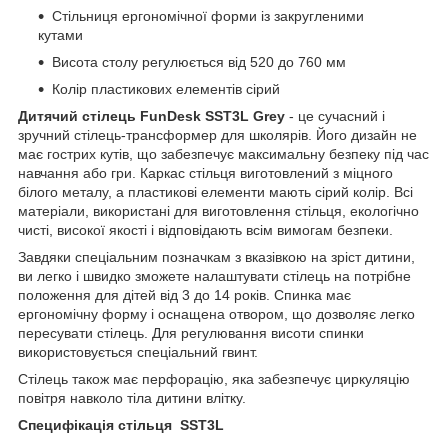
Стільниця ергономічної форми із закругленими
кутами
Висота столу регулюється від 520 до 760 мм
Колір пластикових елементів сірий
Дитячий стілець FunDesk SST3L
Grey
- це сучасний і
зручний стілець-трансформер для школярів. Його дизайн не
має гострих кутів, що забезпечує максимальну безпеку під час
навчання або гри. Каркас стільця виготовлений з міцного
білого металу, а пластикові елементи мають сірий колір. Всі
матеріали, використані для виготовлення стільця, екологічно
чисті, високої якості і відповідають всім вимогам безпеки.
Завдяки спеціальним позначкам з вказівкою на зріст дитини,
ви легко і швидко зможете налаштувати стілець на потрібне
положення для дітей від 3 до 14 років. Спинка має
ергономічну форму і оснащена отвором, що дозволяє легко
пересувати стілець. Для регулювання висоти спинки
використовується спеціальний гвинт.
Стілець також має перфорацію, яка забезпечує циркуляцію
повітря навколо тіла дитини влітку.
Специфікація стільця SST3L