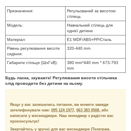
Призначення:
Регульований за висотою
стілець
Модель:
Навчальний стілець для
однієї дитини
Матеріал:
E1 MDF/ABS+PP/Сталь
Рівень регулювання висоти
320-440 mm
сидіння:
Габарити стільця (ШхГхВ):
380 mm*440 mm * 673-793
mm
Будь ласка, зауважте! Регулювання висоти стільчика
слід проводити без дитини на ньому.
Якщо у вас залишились питання, ви можете завжди
зателефонувати нам:
095 124 1977
,
063 383 0508,
або
написати у месенеджери.
Наш менеджер з радістю вас
проконсультує!
Звертайтесь у зручні для вас месенджери (Телеграм,