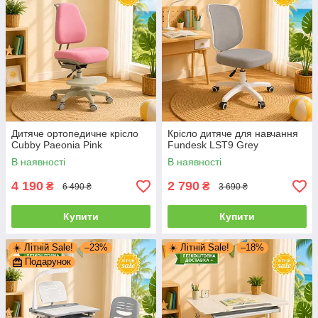
Дитяче ортопедичне крісло
Крісло дитяче для навчання
Cubby Paeonia Pink
Fundesk LST9 Grey
В наявності
В наявності
4 190
2 790
₴
₴
6 490 ₴
3 690 ₴
Купити
Купити
☀️ Літній Sale!
–23%
☀️ Літній Sale!
–18%
Подарунок