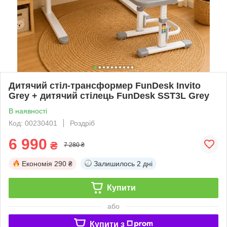
Дитячий стіл-трансформер FunDesk Invito
Grey + дитячий стілець FunDesk SST3L Grey
В наявності
Код: 00230401
Роздріб
6 990
₴
7 280 ₴
Економія
290 ₴
Залишилось
2 дні
Купити
або
Купити з