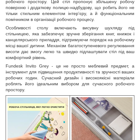
робочого простору. Цей стіл пропонує збільшену робочу
поверхню і додаткову полицю-надбудову, що робить його не
тільки стильним елементом інтер'єру, а й функціональним
помічником в організації робочого процесу.
Особливості столу включають висувну шухляду під
стільницею, яка забезпечує зручне зберігання книг, книжок і
канцелярського приладдя, підтримуючи порядок на робочому
місці вашої дитини. Механізм багатоступеневого регулювання
висоти дає змогу легко та швидко підлаштувати стіл під ваш
комфортний рівень.
Fundesk Invito Grey - це не просто меблевий предмет, а
інструмент для підвищення продуктивності та зручності ваших
робочих годин. Сучасний дизайн і високоякісні матеріали
роблять його ідеальним вибором для сучасного робочого
простору.