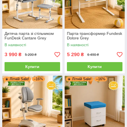
Дитяча парта зі стільчиком
Парта-трансформер Fundesk
FunDesk Cantare Grey
Dolore Grey
В наявності
В наявності
3 990
5 290
₴
₴
5 200 ₴
6 490 ₴
Купити
Купити
☀️ Літній Sale!
–16%
☀️ Літній Sale!
–16%