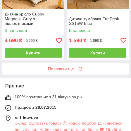
Дитяче крісло Cubby
Magnolia Grey з
Дитяча тумбочка FunDesk
підлокітниками
SS15W Blue
В наявності
В наявності
4 690
1 590
₴
₴
5 590 ₴
1 890 ₴
Купити
Купити
Показати ще
Про нас
100% позитивних з 21 відгука за рік
Працює з 28.07.2015
м. Шпитьки
Склад. Відправка товару 📦 новою поштой здійснюється
день в день. Найшвидша доставка по Києву 🚚. Прийом