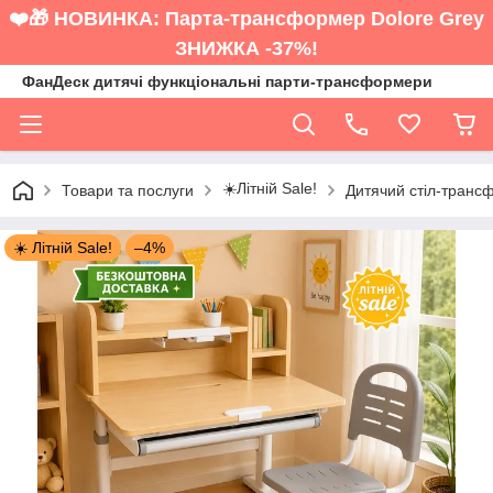
❤️🎁 НОВИНКА: Парта-трансформер Dolore Grey
ЗНИЖКА -37%!
ФанДеск дитячі функціональні парти-трансформери
☀️Літній Sale!
Товари та послуги
Дитячий стіл-транс
☀️ Літній Sale!
–4%