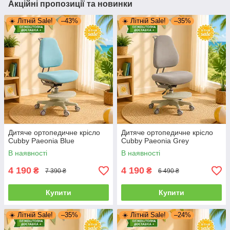
Акційні пропозиції та новинки
☀️ Літній Sale!
–43%
☀️ Літній Sale!
–35%
Дитяче ортопедичне крісло
Дитяче ортопедичне крісло
Cubby Paeonia Blue
Cubby Paeonia Grey
В наявності
В наявності
4 190
4 190
₴
₴
7 390 ₴
6 490 ₴
Купити
Купити
☀️ Літній Sale!
–35%
☀️ Літній Sale!
–24%