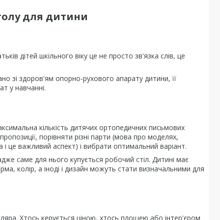
толу для дитини
ьків дітей шкільного віку це не просто зв'язка слів, це
о зі здоров'ям опорно-рухового апарату дитини, її
ат у навчанні.
максимальна кількість дитячих ортопедичних письмових
пропозиції, порівняти різні парти (мова про моделях,
ча і це важливий аспект) і вибрати оптимальний варіант.
дже саме для нього купується робочий стіл. Дитині має
ма, колір, а іноді і дизайн можуть стати визначальними для
оляра. Хтось керується ціною, хтось площею або інтер'єром