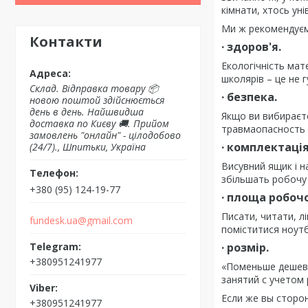
кімнати, хтось унів
Ми ж рекомендуємо
Контакти
· здоров'я.
Екологічність мат
школярів – це не г
Склад. Відправка товару 📦
· безпека.
новою поштой здійснюється
день в день. Найшвидша
Якщо ви вибираєте
доставка по Києву 🚚. Прийом
травмаопасность 
замовлень "онлайн" - цілодобово
· комплектація
(24/7)., Шпитьки, Україна
Висувний ящик і н
збільшать робочу
+380 (95) 124-19-77
· площа робочо
Писати, читати, л
fundesk.ua@gmail.com
поміститися ноутб
· розмір.
+380951241977
«Поменьше дешевл
занятий с учетом 
Если же вы сторо
+380951241977