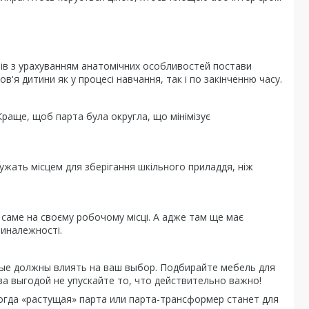
блів з урахуванням анатомічних особливостей постави
ов'я дитини як у процесі навчання, так і по закінченню часу.
раще, щоб парта була округла, що мінімізує
лужать місцем для зберігання шкільного приладдя, ніж
 саме на своєму робочому місці. А адже там ще має
риналежності.
рые должны влиять на ваш выбор. Подбирайте мебель для
за выгодой не упускайте то, что действительно важно!
огда «растущая» парта или парта-трансформер станет для