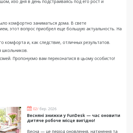
ом, изо дня в день подстраиваясь под его рост и
было комфортно заниматься дома. В свете
ием, этот вопрос приобрел еще большую актуальность. На
о комфорта и, как следствие, отличных результатов.
 школьников.
і сімей. Пропонуємо вам переконатися в цьому особисто!
02/
бер. 2026
Весняні знижки у FunDesk — час оновити
дитяче робоче місце вигідно!
Весна — це період оновлення, натхнення та