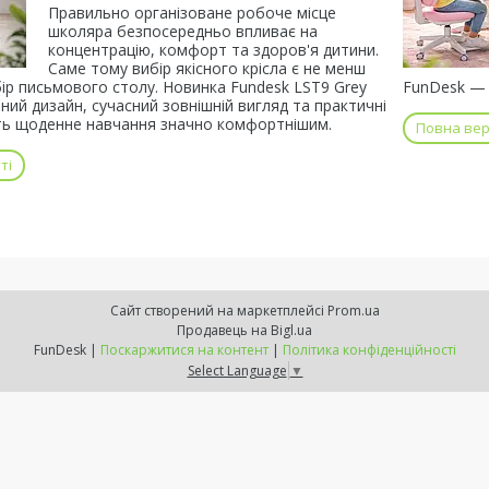
Правильно організоване робоче місце
школяра безпосередньо впливає на
концентрацію, комфорт та здоров'я дитини.
Саме тому вибір якісного крісла є не менш
ір письмового столу. Новинка Fundesk LST9 Grey
FunDesk — 
ний дизайн, сучасний зовнішній вигляд та практичні
лять щоденне навчання значно комфортнішим.
Повна верс
ті
Сайт створений на маркетплейсі
Prom.ua
Продавець на Bigl.ua
FunDesk |
Поскаржитися на контент
|
Політика конфіденційності
Select Language
▼