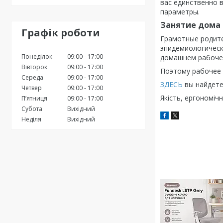
вас единственно 
параметры.
Занятие дома
Графік роботи
Грамотные родите
эпидемиологическ
Понеділок
09:00
17:00
домашнем рабочем
Вівторок
09:00
17:00
Поэтому рабочее 
Середа
09:00
17:00
ЗДЕСЬ
вы найдете
Четвер
09:00
17:00
Якість, ергономіч
Пʼятниця
09:00
17:00
Субота
Вихідний
Неділя
Вихідний