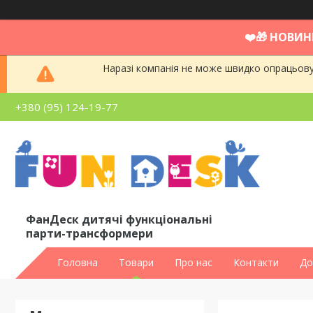
❤️🎁 НОВИН
Наразі компанія не може швидко опрацьовув
+380 (95) 124-19-77
ФанДеск дитячі функціональні
парти-трансформери
Головна
Товари
Про нас
Контакти
До