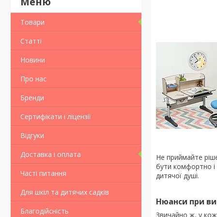
Товари
Статті
Новини
Про нас
Бренди
Сертифікати і ліцензії
Відгуки
Доставка і оплата
Не приймайте ріше
бути комфортно і 
Часті питання
дитячої душі.
Для шкіл та дитячих садків
Нюанси при ви
Благодійсність
Звичайно ж, у кож