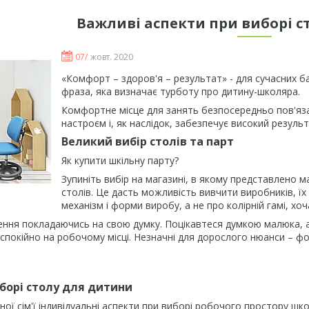
Важливі аспекти при виборі с
07/
жовт. 2020
«Комфорт – здоров'я – результат» - для сучасних бат
фраза, яка визначає турботу про дитину-школяра.
Комфортне місце для занять безпосередньо пов'язан
настроєм і, як наслідок, забезпечує високий результ
Великий вибір столів та парт
Як купити шкільну парту?
Зупиніть вибір на магазині, в якому представлено 
столів. Це дасть можливість вивчити виробників, їх 
механізм і форми виробу, а не про колірній гамі, хо
ння покладаючись на свою думку. Поцікавтеся думкою малюка, а
спокійно на робочому місці. Незначні для дорослого нюанси – фор
борі столу для дитини
ної сім'ї індивідуальні аспекти при виборі робочого простору шк