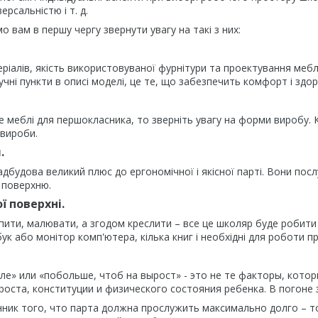
ерсальністю і т. д.
 вам в першу чергу звернути увагу на такі з них:
еріалів, якість використовуваної фурнітури та проектування ме
учні пункти в описі моделі, це те, що забезпечить комфорт і здор
 меблі для першокласника, то зверніть увагу на форми виробу. К
вироби.
.
адбудова великий плюс до ергономічної і якісної парті. Вони пос
 поверхню.
ї поверхні.
іпити, малювати, а згодом креслити – все це школяр буде робити
ук або монітор комп'ютера, кілька книг і необхідні для роботи п
е» или «побольше, чтоб на вырост» - это не те факторы, кото
роста, конституции и физического состояния ребенка. В погоне 
нник того, что парта должна прослужить максимально долго – т