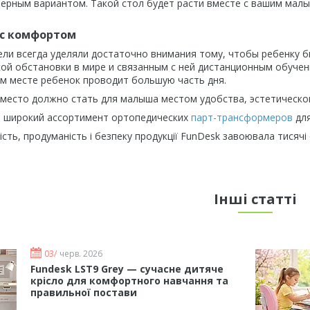
верным вариантом. Такой стол будет расти вместе с вашим малыш
 с комфортом
ли всегда уделяли достаточно внимания тому, чтобы ребенку 
ой обстановки в мире и связанным с ней дистанционным обучен
 месте ребенок проводит большую часть дня.
место должно стать для малыша местом удобства, эстетическог
 широкий ассортимент ортопедических
парт-трансформеров
для
ність, продуманість і безпеку продукції FunDesk завоювала тисяч
Інші статті
03/
черв. 2026
Fundesk LST9 Grey — сучасне дитяче
крісло для комфортного навчання та
правильної постави