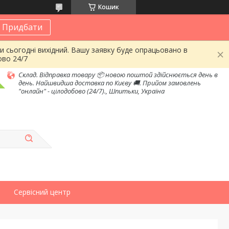
Кошик
Придбати
и сьогодні вихідний. Вашу заявку буде опрацьовано в
ово 24/7
Склад. Відправка товару 📦 новою поштой здійснюється день в
день. Найшвидша доставка по Києву 🚚. Прийом замовлень
"онлайн" - цілодобово (24/7)., Шпитьки, Україна
Сервісний центр