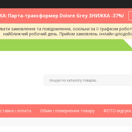
КА: Парта-трансформер Dolore Grey ЗНИЖКА -37%!
ати замовлення та повідомлення, оскільки за її графіком робот
найближчий робочий день. Прийом замовлень онлайн цілодоб
ставка і оплата
Обмін і повернення товару
ФОТО-відгуки