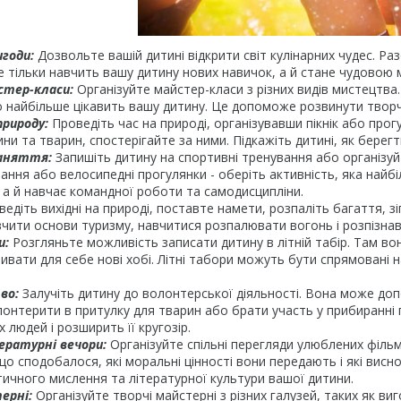
игоди:
Дозвольте вашій дитині відкрити світ кулінарних чудес. Ра
е тільки навчить вашу дитину нових навичок, а й стане чудовою м
стер-класи:
Організуйте майстер-класи з різних видів мистецтва
о найбільше цікавить вашу дитину. Це допоможе розвинути творчі
природу:
Проведіть час на природі, організувавши пікнік або прогу
ни та тварин, спостерігайте за ними. Підкажіть дитині, як берегт
заняття:
Запишіть дитину на спортивні тренування або організуйт
ання або велосипедні прогулянки - оберіть активність, яка найб
 а й навчає командної роботи та самодисципліни.
едіть вихідні на природі, поставте намети, розпаліть багаття, зіг
чити основи туризму, навчитися розпалювати вогонь і розпізнав
и:
Розгляньте можливість записати дитину в літній табір. Там вон
ривати для себе нові хобі. Літні табори можуть бути спрямовані н
во:
Залучіть дитину до волонтерської діяльності. Вона може доп
онтерити в притулку для тварин або брати участь у прибиранні п
 людей і розширить її кругозір.
ературні вечори:
Організуйте спільні перегляди улюблених фільм
о сподобалося, які моральні цінності вони передають і які висн
тичного мислення та літературної культури вашої дитини.
ерні:
Організуйте творчі майстерні з різних галузей, таких як ви