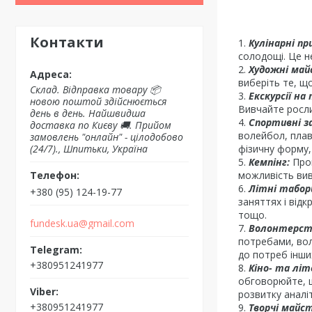
Контакти
Кулінарні пр
солодощі. Це н
Художні май
виберіть те, щ
Склад. Відправка товару 📦
Екскурсії на 
новою поштой здійснюється
Вивчайте росли
день в день. Найшвидша
Спортивні 
доставка по Києву 🚚. Прийом
волейбол, плав
замовлень "онлайн" - цілодобово
фізичну форму,
(24/7)., Шпитьки, Україна
Кемпінг:
Пров
можливість вив
Літні табор
+380 (95) 124-19-77
заняттях і відк
тощо.
fundesk.ua@gmail.com
Волонтерст
потребами, вол
до потреб інших
+380951241977
Кіно- та літ
обговорюйте, щ
розвитку аналі
+380951241977
Творчі майст