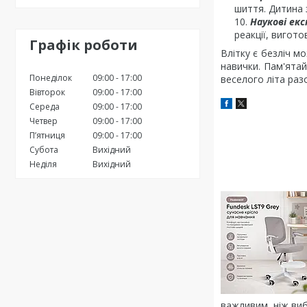
шиття. Дитина 
Наукові ек
реакції, вигот
Графік роботи
Влітку є безліч м
навички. Пам'ятай
Понеділок
09:00
17:00
веселого літа раз
Вівторок
09:00
17:00
Середа
09:00
17:00
Четвер
09:00
17:00
Пʼятниця
09:00
17:00
Субота
Вихідний
Неділя
Вихідний
важливим, ніж виб