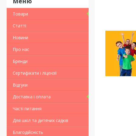
Товари
Статті
Новини
Про нас
Бренди
Сертифікати і ліцензії
Відгуки
Доставка і оплата
Часті питання
Для шкіл та дитячих садків
Благодійсність