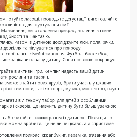
зом готуйте ласощі, проводьте дегустації, виготовляйте
ожливістю для згуртування сім'ї.
. Малювання, виготовлення прикрас, ліплення з глини -
 здібності та фантазію.
лянку. Разом із дитиною досліджуйте ліси, поля, річки.
и довкілля та піклуватися про природу.
е свої власні сімейні змагання. Футбол, баскетбол,
ільше зацікавить вашу дитину. Спорт не лише покращує
райте в активні ігри. Кемпінг надасть вашій дитині
ати рослини та тварин.
а зможе знайти нових друзів, брати участь у цікавих
а різні тематики, такі як спорт, музика, мистецтво, наука
омагати в літньому таборі для дітей з особливими
арків і скверів. Це навчить дитину бути більш уважною
ів або читайте книжки разом із дитиною. Після цього
овки можна зробити. Це не лише цікаво, а й сприятиме
готовлення прикрас, скрапбукінг, кераміка, в'язання або