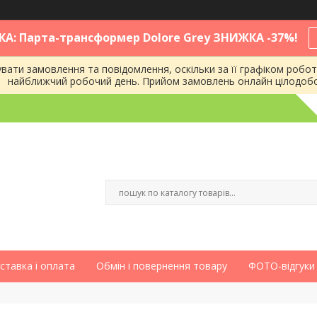
КА: Парта-трансформер Dolore Grey ЗНИЖКА -37%!
ати замовлення та повідомлення, оскільки за її графіком робот
найближчий робочий день. Прийом замовлень онлайн цілодоб
ставка і оплата
Обмін і повернення товару
ФОТО-відгуки