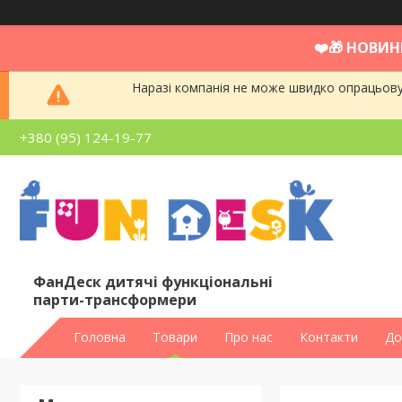
❤️🎁 НОВИН
Наразі компанія не може швидко опрацьовув
+380 (95) 124-19-77
ФанДеск дитячі функціональні
парти-трансформери
Головна
Товари
Про нас
Контакти
До