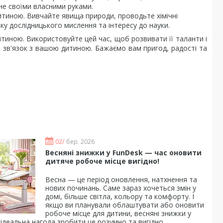
не своїми власними руками.
итиною. Вивчайте явища природи, проводьте хімічні
ку дослідницького мислення та інтересу до науки.
итиною. Використовуйте цей час, щоб розвивати її таланти і
и зв'язок з вашою дитиною. Бажаємо вам пригод, радості та
02/
бер. 2026
Весняні знижки у FunDesk — час оновити
дитяче робоче місце вигідно!
Весна — це період оновлення, натхнення та
нових починань. Саме зараз хочеться змін у
домі, більше світла, кольору та комфорту. І
якщо ви планували облаштувати або оновити
робоче місце для дитини, весняні знижки у
ідеальна нагода зробити це розумно та вигідно.