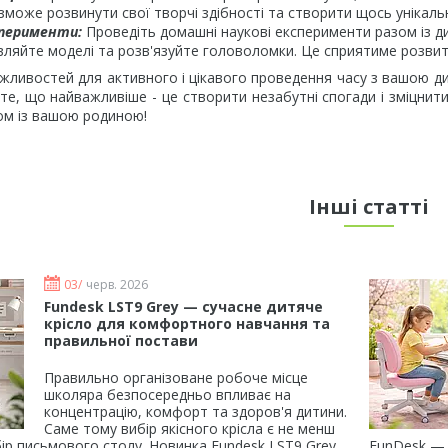
зможе розвинути свої творчі здібності та створити щось унікаль
сперименти:
Проведіть домашні наукові експерименти разом із д
овляйте моделі та розв'язуйте головоломки. Це сприятиме розвит
ожливостей для активного і цікавого проведення часу з вашою д
те, що найважливіше - це створити незабутні спогади і зміцнит
ом із вашою родиною!
Інші статті
03/
черв. 2026
Fundesk LST9 Grey — сучасне дитяче
крісло для комфортного навчання та
правильної постави
Правильно організоване робоче місце
школяра безпосередньо впливає на
концентрацію, комфорт та здоров'я дитини.
Саме тому вибір якісного крісла є не менш
ір письмового столу. Новинка Fundesk LST9 Grey
FunDesk — 