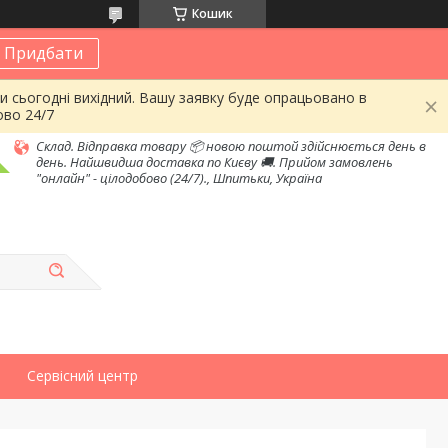
Кошик
Придбати
и сьогодні вихідний. Вашу заявку буде опрацьовано в
ово 24/7
Склад. Відправка товару 📦 новою поштой здійснюється день в
день. Найшвидша доставка по Києву 🚚. Прийом замовлень
"онлайн" - цілодобово (24/7)., Шпитьки, Україна
Сервісний центр