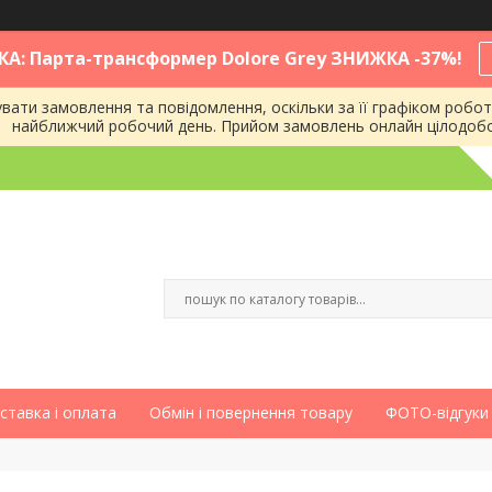
КА: Парта-трансформер Dolore Grey ЗНИЖКА -37%!
ати замовлення та повідомлення, оскільки за її графіком робот
найближчий робочий день. Прийом замовлень онлайн цілодоб
ставка і оплата
Обмін і повернення товару
ФОТО-відгуки