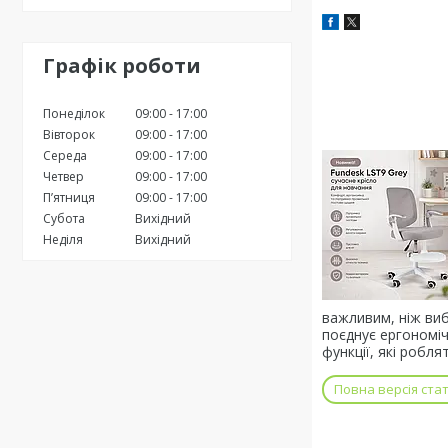
Графік роботи
Понеділок
09:00
17:00
Вівторок
09:00
17:00
Середа
09:00
17:00
Четвер
09:00
17:00
Пʼятниця
09:00
17:00
Субота
Вихідний
Неділя
Вихідний
важливим, ніж виб
поєднує ергономіч
функції, які роб
Повна версія стат