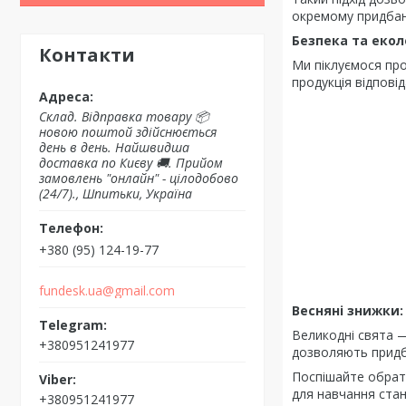
окремому придбанн
Безпека та екол
Контакти
Ми піклуємося про
продукція відпові
Склад. Відправка товару 📦
новою поштой здійснюється
день в день. Найшвидша
доставка по Києву 🚚. Прийом
замовлень "онлайн" - цілодобово
(24/7)., Шпитьки, Україна
+380 (95) 124-19-77
fundesk.ua@gmail.com
Весняні знижки:
Великодні свята —
+380951241977
дозволяють придба
Поспішайте обрати
для навчання стан
+380951241977