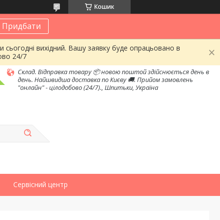
Кошик
Придбати
и сьогодні вихідний. Вашу заявку буде опрацьовано в
ово 24/7
Склад. Відправка товару 📦 новою поштой здійснюється день в
день. Найшвидша доставка по Києву 🚚. Прийом замовлень
"онлайн" - цілодобово (24/7)., Шпитьки, Україна
Сервісний центр