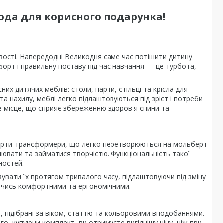
года для корисного подарунка!
вості. Напередодні Великодня саме час потішити дитину
орт і правильну поставу під час навчання — це турбота,
их дитячих меблів: столи, парти, стільці та крісла для
а нахилу, меблі легко підлаштовуються під зріст і потреби
 місце, що сприяє збереженню здоров'я спини та
парти-трансформери, що легко перетворюються на мольберт
малювати та займатися творчістю. Функціональність такої
ностей.
вувати їх протягом тривалого часу, підлаштовуючи під зміну
аючись комфортними та ергономічними.
 підібрані за віком, статтю та кольоровими вподобаннями.
го, купуючи комплект, ви отримуєте вигіднішу ціну, ніж при