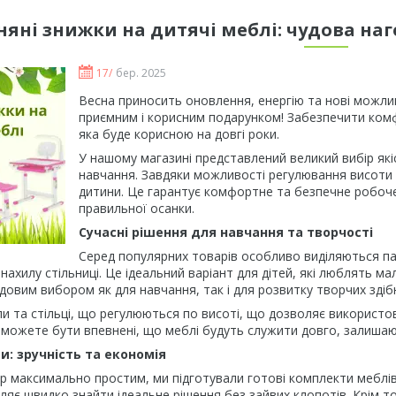
няні знижки на дитячі меблі: чудова на
17/
бер. 2025
Весна приносить оновлення, енергію та нові можли
приємним і корисним подарунком! Забезпечити комф
яка буде корисною на довгі роки.
У нашому магазині представлений великий вибір якісн
навчання. Завдяки можливості регулювання висоти т
дитини. Це гарантує комфортне та безпечне робоче
правильної осанки.
Сучасні рішення для навчання та творчості
Серед популярних товарів особливо виділяються 
а нахилу стільниці. Це ідеальний варіант для дітей, які люблять 
удовим вибором як для навчання, так і для розвитку творчих здіб
ли та стільці, що регулюються по висоті, що дозволяє використо
и можете бути впевнені, що меблі будуть служити довго, залиш
и: зручність та економія
 максимально простим, ми підготували готові комплекти меблів,
оляє швидко знайти ідеальне рішення без зайвих клопотів. Крім то