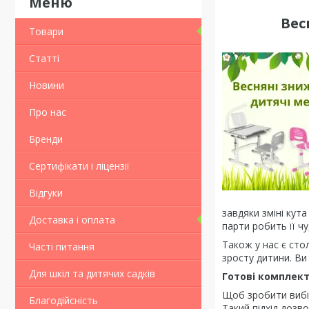
Вес
Товари
Статті
Новини
Про нас
Бренди
Сертифікати і ліцензії
Відгуки
завдяки зміні кут
Доставка і оплата
парти робить її ч
Також у нас є сто
Часті питання
зросту дитини. В
Для шкіл та дитячих садків
Готові комплект
Щоб зробити вибір
Благодійсність
Такий підхід дозв