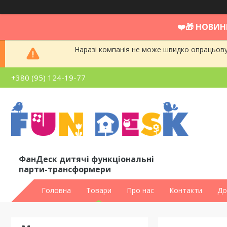
❤️🎁 НОВИН
Наразі компанія не може швидко опрацьовув
+380 (95) 124-19-77
ФанДеск дитячі функціональні
парти-трансформери
Головна
Товари
Про нас
Контакти
До