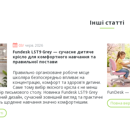
Інші статті
03/
черв. 2026
Fundesk LST9 Grey — сучасне дитяче
крісло для комфортного навчання та
правильної постави
Правильно організоване робоче місце
школяра безпосередньо впливає на
концентрацію, комфорт та здоров'я дитини.
Саме тому вибір якісного крісла є не менш
ір письмового столу. Новинка Fundesk LST9 Grey
FunDesk — 
ний дизайн, сучасний зовнішній вигляд та практичні
лять щоденне навчання значно комфортнішим.
Повна верс
ті