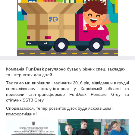
Компанія
FunDesk
регулярно буває у різних спец. закладах
та інтернатах для дітей.
Так само ми вирішили і закінчити 2016 рік, відвідавши в грудні
спеціалізовану школу-інтернат у Харківській області та
привезли стіл-трансформер FunDesk Pensare Grey та
стільчик SST3 Grey.
Сподіваємося, тепер розвиток діток буде яскравішим і
комфортнішим!