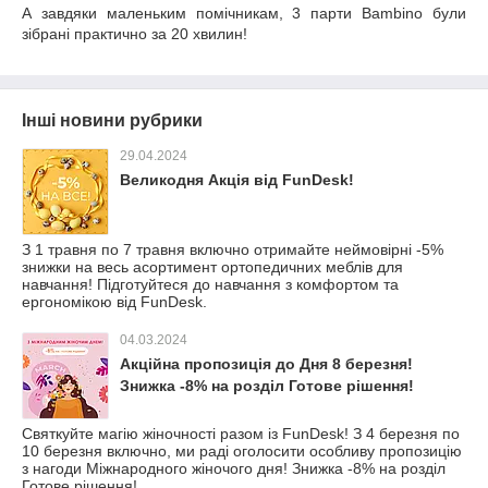
А завдяки маленьким помічникам, 3 парти
Bambino
були
зібрані практично за 20 хвилин!
Інші новини рубрики
29.04.2024
Великодня Акція від FunDesk!
З 1 травня по 7 травня включно отримайте неймовірні -5%
знижки на весь асортимент ортопедичних меблів для
навчання! Підготуйтеся до навчання з комфортом та
ергономікою від FunDesk.
04.03.2024
Акційна пропозиція до Дня 8 березня!
Знижка -8% на розділ Готове рішення!
Святкуйте магію жіночності разом із FunDesk! З 4 березня по
10 березня включно, ми раді оголосити особливу пропозицію
з нагоди Міжнародного жіночого дня! Знижка -8% на розділ
Готове рішення!